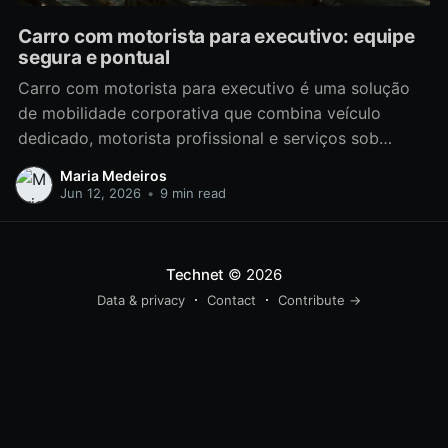
Carro com motorista para executivo: equipe
segura e pontual
Carro com motorista para executivo é uma solução
de mobilidade corporativa que combina veículo
dedicado, motorista profissional e serviços sob
medida para reduzir tempo perdido em
Maria Medeiros
deslocamentos, aumentar a pontualidade e garantir
Jun 12, 2026
•
9 min read
compliance trabalhista e regulatório. Empresas que
adotam serviços como fretamento contínuo,
fretamento eventual, traslado e transfer passam a
Technet
© 2026
Data & privacy
Contact
Contribute →